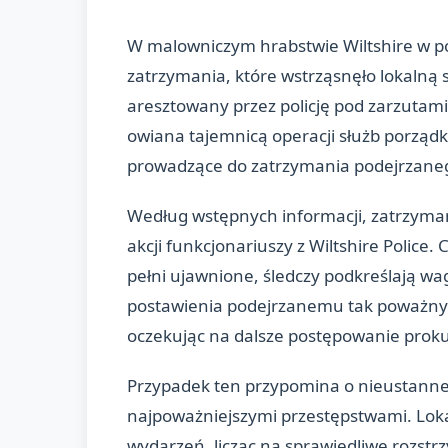
W malowniczym hrabstwie Wiltshire w p
zatrzymania, które wstrząsnęło lokalną 
aresztowany przez policję pod zarzutami
owiana tajemnicą operacji służb porządko
prowadzące do zatrzymania podejrzane
Według wstępnych informacji, zatrzyma
akcji funkcjonariuszy z Wiltshire Police. 
pełni ujawnione, śledczy podkreślają w
postawienia podejrzanemu tak poważnyc
oczekując na dalsze postępowanie proku
Przypadek ten przypomina o nieustanne
najpoważniejszymi przestępstwami. Loka
wydarzeń, licząc na sprawiedliwe rozstrz