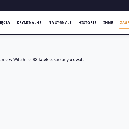
IĘCIA
KRYMINALNE
NA SYGNALE
HISTORIE
INNE
ZAG
ie w Wiltshire: 38-latek oskarżony o gwałt