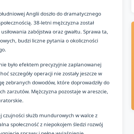
ołudniowej Anglii doszło do dramatycznego
społecznością. 38-letni mężczyzna został
 usiłowania zabójstwa oraz gwałtu. Sprawa ta,
wych, budzi liczne pytania o okoliczności
go.
nie było efektem precyzyjnie zaplanowanej
Choć szczegóły operacji nie zostały jeszcze w
agę zebranych dowodów, które doprowadziły do
h zarzutów. Mężczyzna pozostaje w areszcie,
ratorskie.
j czujności służb mundurowych w walce z
lna społeczność z niepokojem śledzi rozwój
ygnięcie sprawy i pełne wyjaśnienie