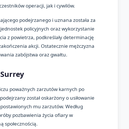
stników operacji, jak i cywilów.
kającego podejrzanego i uznana została za
ednostek policyjnych oraz wykorzystanie
a z powietrza, podkreślały determinację
akończenia akcji. Ostatecznie mężczyzna
łowania zabójstwa oraz gwałtu.
 Surrey
bliczu poważnych zarzutów karnych po
 podejrzany został oskarżony o usiłowanie
 z postawionych mu zarzutów. Według
próby pozbawienia życia ofiary w
ną społecznością.