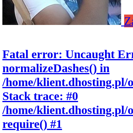
Z
Fatal error
: Uncaught Err
normalizeDashes() in
/home/klient.dhosting.pl
Stack trace: #0
/home/klient.dhosting.pl/
require() #1