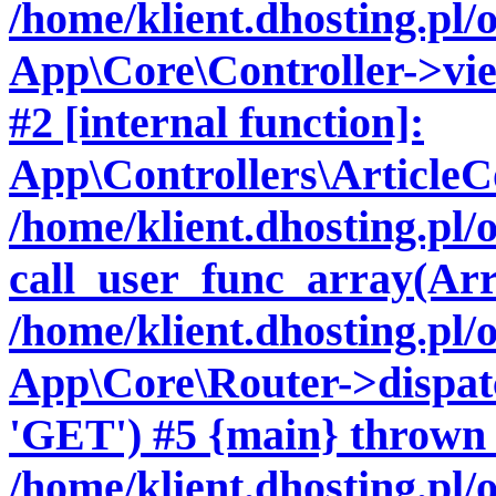
/home/klient.dhosting.pl/
App\Core\Controller->view
#2 [internal function]:
App\Controllers\ArticleCo
/home/klient.dhosting.pl
call_user_func_array(Arr
/home/klient.dhosting.pl/
App\Core\Router->dispatc
'GET') #5 {main} thrown 
/home/klient.dhosting.pl