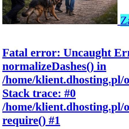
Z
Fatal error
: Uncaught Err
normalizeDashes() in
/home/klient.dhosting.pl
Stack trace: #0
/home/klient.dhosting.pl/
require() #1