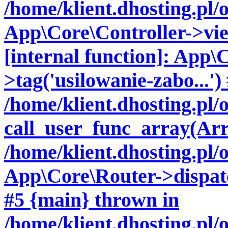
/home/klient.dhosting.pl/
App\Core\Controller->vie
[internal function]: App\
>tag('usilowanie-zabo...')
/home/klient.dhosting.pl
call_user_func_array(Arr
/home/klient.dhosting.pl/
App\Core\Router->dispatch
#5 {main} thrown in
/home/klient.dhosting.pl