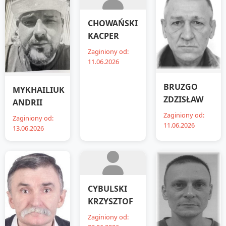
CHOWAŃSKI
KACPER
Zaginiony od:
11.06.2026
BRUZGO
MYKHAILIUK
ZDZISŁAW
ANDRII
Zaginiony od:
Zaginiony od:
11.06.2026
13.06.2026
CYBULSKI
KRZYSZTOF
Zaginiony od: