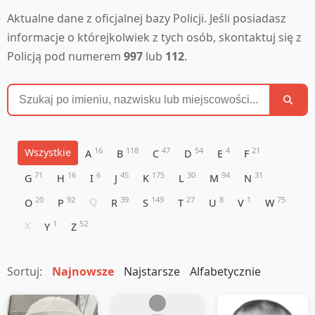
Aktualne dane z oficjalnej bazy Policji. Jeśli posiadasz
informacje o którejkolwiek z tych osób, skontaktuj się z
Policją pod numerem
997
lub
112
.
16
118
47
54
4
21
Wszystkie
A
B
C
D
E
F
71
16
6
45
175
30
94
31
G
H
I
J
K
L
M
N
20
92
39
149
27
8
1
75
Q
O
P
R
S
T
U
V
W
1
52
X
Y
Z
Sortuj:
Najnowsze
Najstarsze
Alfabetycznie