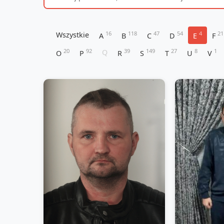
16
118
47
54
4
21
Wszystkie
A
B
C
D
E
F
20
92
39
149
27
8
1
Q
O
P
R
S
T
U
V