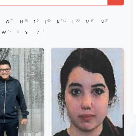
71
16
6
45
175
30
94
31
G
H
I
J
K
L
M
N
75
1
52
X
W
Y
Z