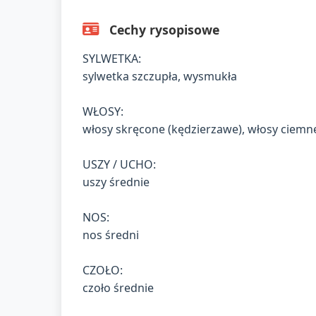
Cechy rysopisowe
SYLWETKA:
sylwetka szczupła, wysmukła
WŁOSY:
włosy skręcone (kędzierzawe), włosy ciemn
USZY / UCHO:
uszy średnie
NOS:
nos średni
CZOŁO:
czoło średnie