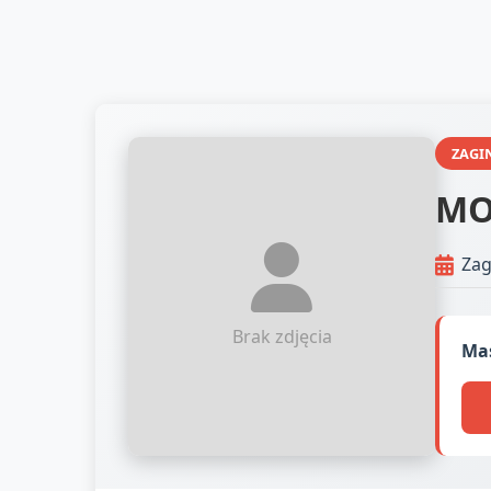
ZAGI
MO
Zag
Brak zdjęcia
Mas