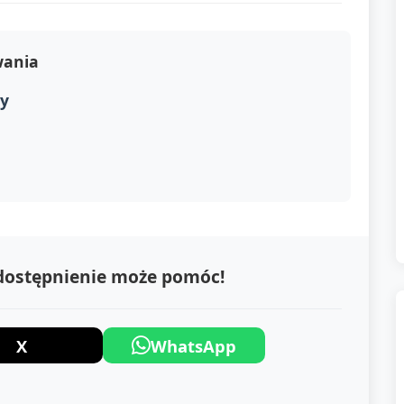
wania
ny
1
udostępnienie może pomóc!
X
WhatsApp