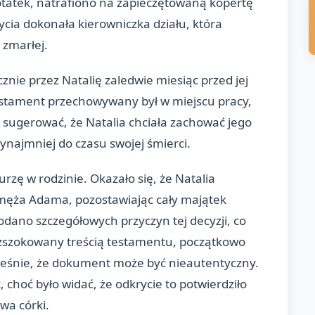
tatek, natrafiono na zapieczętowaną kopertę
ia dokonała kierowniczka działu, która
 zmarłej.
ie przez Natalię zaledwie miesiąc przed jej
testament przechowywany był w miejscu pracy,
 sugerować, że Natalia chciała zachować jego
zynajmniej do czasu swojej śmierci.
zę w rodzinie. Okazało się, że Natalia
 męża Adama, pozostawiając cały majątek
odano szczegółowych przyczyn tej decyzji, co
, zszokowany treścią testamentu, początkowo
eśnie, że dokument może być nieautentyczny.
 choć było widać, że odkrycie to potwierdziło
wa córki.