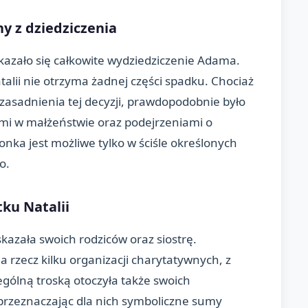
y z dziedziczenia
azało się całkowite wydziedziczenie Adama.
lii nie otrzyma żadnej części spadku. Chociaż
asadnienia tej decyzji, prawdopodobnie było
mi w małżeństwie oraz podejrzeniami o
nka jest możliwe tylko w ściśle określonych
o.
ku Natalii
azała swoich rodziców oraz siostrę.
rzecz kilku organizacji charytatywnych, z
ególną troską otoczyła także swoich
 przeznaczając dla nich symboliczne sumy