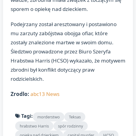
sporem o opiekę nad dzieckiem.
Podejrzany został aresztowany i postawiono
mu zarzuty zabójstwa obojga ofiar, które
zostały znalezione martwe w swoim domu.
Śledztwo prowadzone przez Biuro Szeryfa
Hrabstwa Harris (HCSO) wykazało, że motywem
zbrodni był konflikt dotyczący praw
rodzicielskich.
Zrodlo:
abc13 News
Tagi:
morderstwo
Teksas
hrabstwo Harris
spór rodzinny
opieka nad dzieckiem
capital murder
HCSO