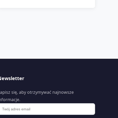
Newsletter
apisz się, aby otrzymywać najnowsze
nformacje.