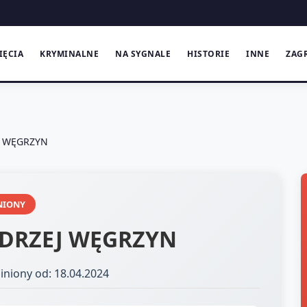
IĘCIA
KRYMINALNE
NA SYGNALE
HISTORIE
INNE
ZAG
J WĘGRZYN
NIONY
DRZEJ WĘGRZYN
iniony od: 18.04.2024