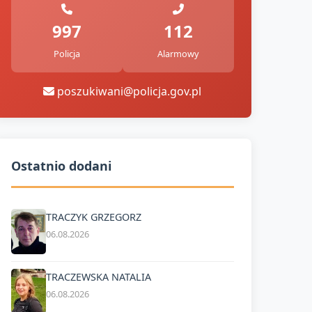
997
112
Policja
Alarmowy
poszukiwani@policja.gov.pl
Ostatnio dodani
TRACZYK GRZEGORZ
06.08.2026
TRACZEWSKA NATALIA
06.08.2026