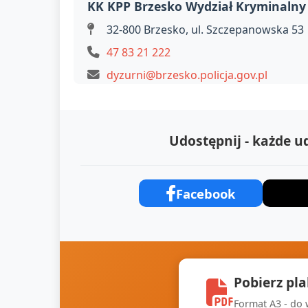
KK KPP Brzesko Wydział Kryminalny
32-800 Brzesko, ul. Szczepanowska 53
47 83 21 222
dyzurni@brzesko.policja.gov.pl
Udostępnij - każde 
Facebook
Pobierz pl
Format A3 - do