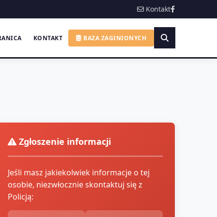
Kontakt
RANICA
KONTAKT
BAZA ZAGINIONYCH
Zgłoszenie informacji
Jeśli masz jakiekolwiek informacje o tej
osobie, niezwłocznie skontaktuj się z
Policją: