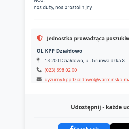
NOS:
nos duży, nos prostolinijny
Jednostka prowadząca poszuki
OL KPP Działdowo
13-200 Działdowo, ul. Grunwaldzka 8
(023) 698 02 00
dyzurny.kppdzialdowo@warminsko-mazu
Udostępnij - każde 