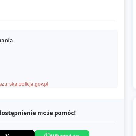
wania
rska.policja.gov.pl
udostępnienie może pomóc!