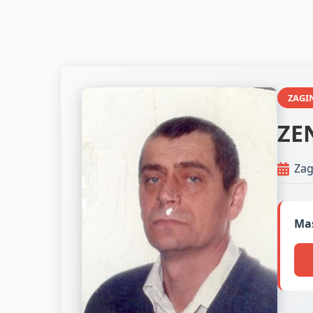
ZAGI
ZE
Zag
Mas