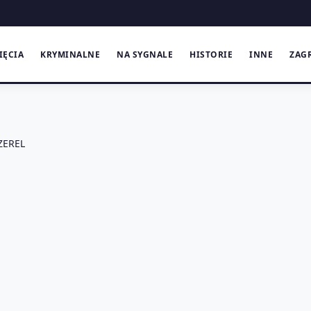
IĘCIA
KRYMINALNE
NA SYGNALE
HISTORIE
INNE
ZAG
ZEREL