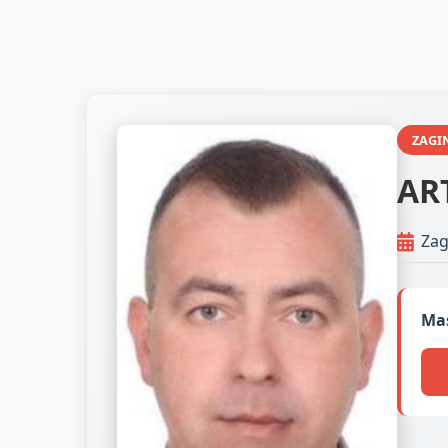
ZAGI
AR
Zag
Mas