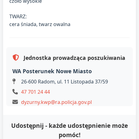
czoło wysokie
TWARZ:
cera śniada, twarz owalna
Jednostka prowadząca poszukiwania
WA Posterunek Nowe Miasto
26-600 Radom, ul. 11 Listopada 37/59
47 701 24 44
dyzurny.kwp@ra.policja.gov.pl
Udostępnij - każde udostępnienie może
pomóc!