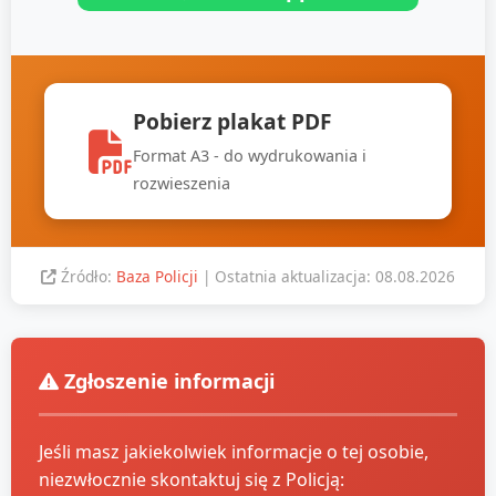
Pobierz plakat PDF
Format A3 - do wydrukowania i
rozwieszenia
Źródło:
Baza Policji
| Ostatnia aktualizacja: 08.08.2026
Zgłoszenie informacji
Jeśli masz jakiekolwiek informacje o tej osobie,
niezwłocznie skontaktuj się z Policją: