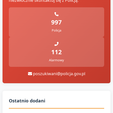
niezwłocznie skontaktuj się z Policją:
997
Policja
112
Alarmowy
poszukiwani@policja.gov.pl
Ostatnio dodani