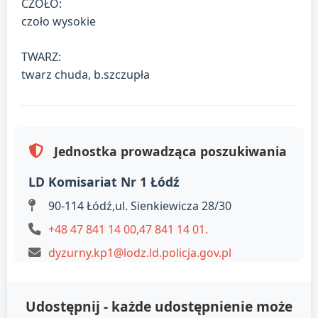
CZOŁO:
czoło wysokie
TWARZ:
twarz chuda, b.szczupła
Jednostka prowadząca poszukiwania
LD Komisariat Nr 1 Łódź
90-114 Łódź,ul. Sienkiewicza 28/30
+48 47 841 14 00,47 841 14 01.
dyzurny.kp1@lodz.ld.policja.gov.pl
Udostępnij - każde udostępnienie może