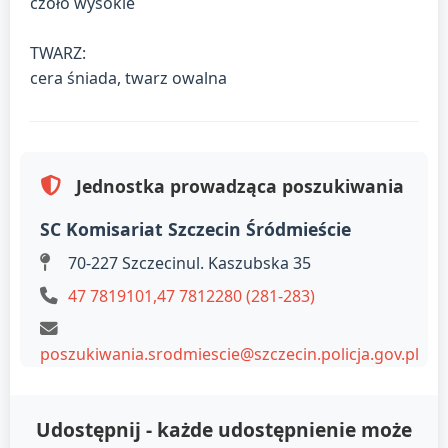
czoło wysokie
TWARZ:
cera śniada, twarz owalna
Jednostka prowadząca poszukiwania
SC Komisariat Szczecin Śródmieście
70-227 Szczecinul. Kaszubska 35
47 7819101,47 7812280 (281-283)
poszukiwania.srodmiescie@szczecin.policja.gov.pl
Udostępnij - każde udostępnienie może