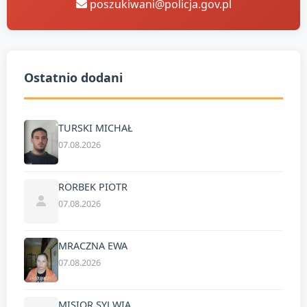
poszukiwani@policja.gov.pl
Ostatnio dodani
TURSKI MICHAŁ
07.08.2026
RORBEK PIOTR
07.08.2026
MRACZNA EWA
07.08.2026
MISIOR SYLWIA