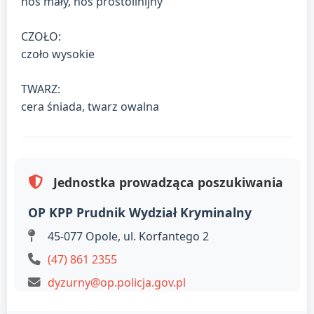
nos mały, nos prostolinijny
CZOŁO:
czoło wysokie
TWARZ:
cera śniada, twarz owalna
Jednostka prowadząca poszukiwania
OP KPP Prudnik Wydział Kryminalny
45-077 Opole, ul. Korfantego 2
(47) 861 2355
dyzurny@op.policja.gov.pl