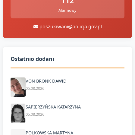
112
Alarmowy
poszukiwani@policja.gov.pl
Ostatnio dodani
VON BRONK DAWID
05.08.2026
SAPIERZYŃSKA KATARZYNA
05.08.2026
POLKOWSKA MARTYNA