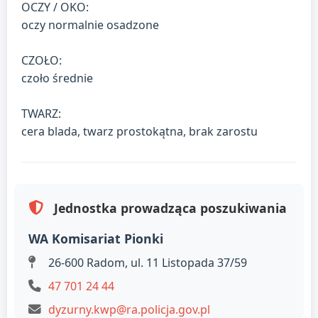
OCZY / OKO:
oczy normalnie osadzone
CZOŁO:
czoło średnie
TWARZ:
cera blada, twarz prostokątna, brak zarostu
Jednostka prowadząca poszukiwania
WA Komisariat Pionki
26-600 Radom, ul. 11 Listopada 37/59
47 701 24 44
dyzurny.kwp@ra.policja.gov.pl