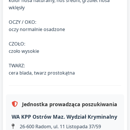
kolor nosa naturalny, nos średni, grzbiet nosa
wklęsły
OCZY / OKO:
oczy normalnie osadzone
CZOŁO:
czoło wysokie
TWARZ:
cera blada, twarz prostokątna
Jednostka prowadząca poszukiwania
WA KPP Ostrów Maz. Wydział Kryminalny
26-600 Radom, ul. 11 Listopada 37/59