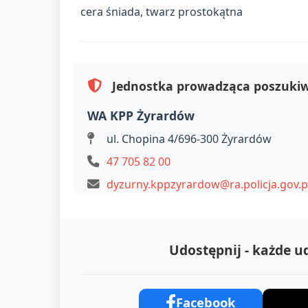
cera śniada, twarz prostokątna
Jednostka prowadząca poszuki
WA KPP Żyrardów
ul. Chopina 4/696-300 Żyrardów
47 705 82 00
dyzurny.kppzyrardow@ra.policja.gov.p
Udostępnij - każde 
Facebook