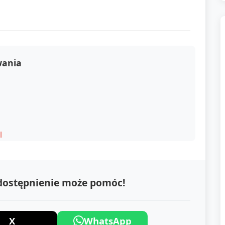
wania
l
udostępnienie może pomóc!
X
WhatsApp