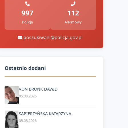
997
112
Policja
Alarmowy
poszukiwani@policja.gov.pl
Ostatnio dodani
VON BRONK DAWID
05.08.2026
SAPIERZYŃSKA KATARZYNA
05.08.2026