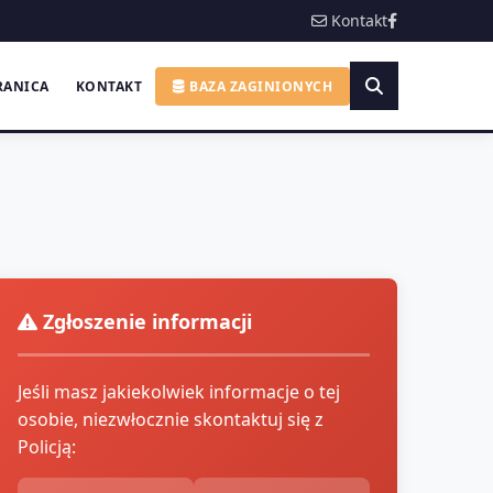
Kontakt
RANICA
KONTAKT
BAZA ZAGINIONYCH
Zgłoszenie informacji
Jeśli masz jakiekolwiek informacje o tej
osobie, niezwłocznie skontaktuj się z
Policją: