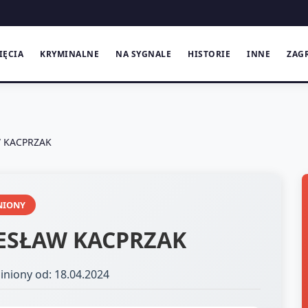
IĘCIA
KRYMINALNE
NA SYGNALE
HISTORIE
INNE
ZAG
 KACPRZAK
NIONY
ESŁAW KACPRZAK
iniony od: 18.04.2024