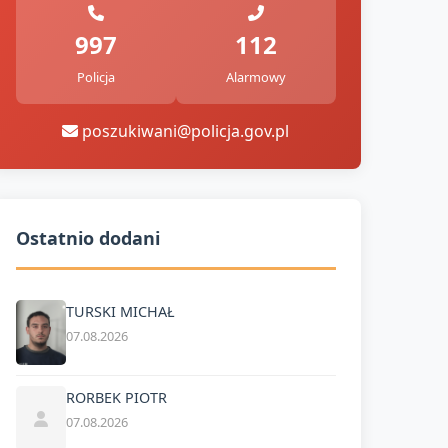
997
112
Policja
Alarmowy
poszukiwani@policja.gov.pl
Ostatnio dodani
TURSKI MICHAŁ
07.08.2026
RORBEK PIOTR
07.08.2026