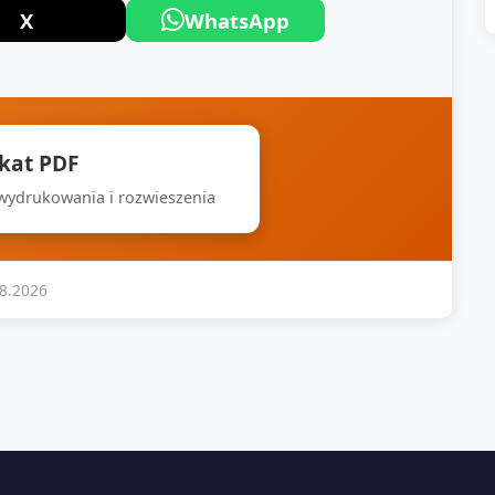
X
WhatsApp
akat PDF
 wydrukowania i rozwieszenia
08.2026