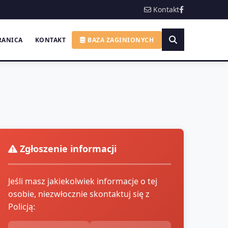
Kontakt
RANICA
KONTAKT
BAZA ZAGINIONYCH
Zgłoszenie informacji
Jeśli masz jakiekolwiek informacje o tej
osobie, niezwłocznie skontaktuj się z
Policją: