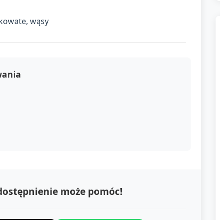
tkowate, wąsy
wania
udostępnienie może pomóc!