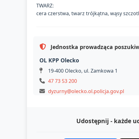
TWARZ:
cera czerstwa, twarz trójkątna, wąsy szczo
Jednostka prowadząca poszuki
OL KPP Olecko
19-400 Olecko, ul. Zamkowa 1
47 73 53 200
dyzurny@olecko.ol.policja.gov.pl
Udostępnij - każde 