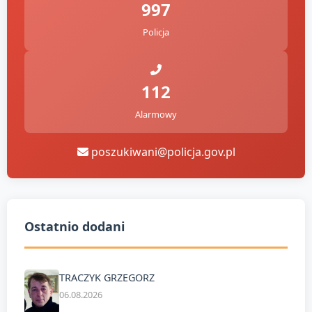
997
Policja
112
Alarmowy
poszukiwani@policja.gov.pl
Ostatnio dodani
TRACZYK GRZEGORZ
06.08.2026