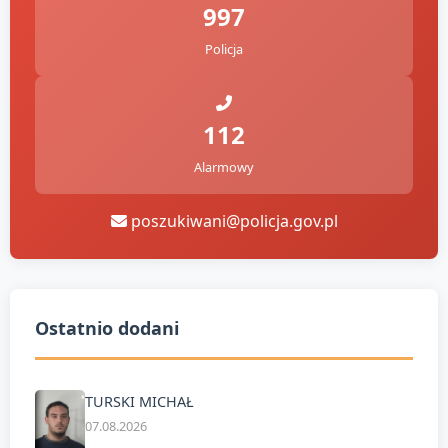
997
Policja
112
Alarmowy
poszukiwani@policja.gov.pl
Ostatnio dodani
TURSKI MICHAŁ
07.08.2026