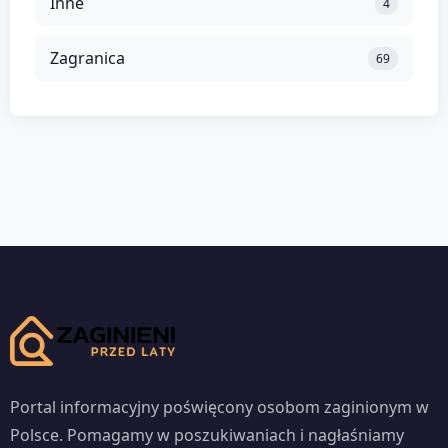
Inne
4
Zagranica
69
Portal informacyjny poświęcony osobom zaginionym w
Polsce. Pomagamy w poszukiwaniach i nagłaśniamy