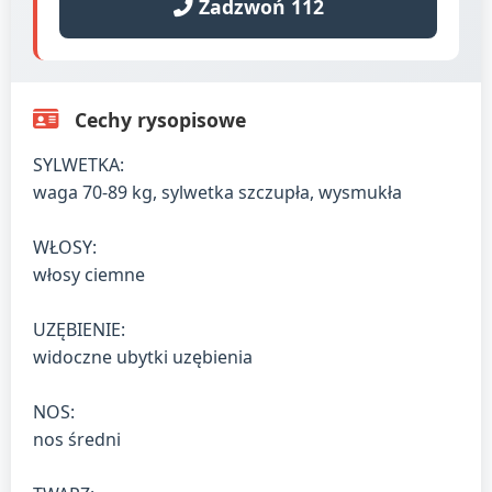
Zadzwoń 112
Cechy rysopisowe
SYLWETKA:
waga 70-89 kg, sylwetka szczupła, wysmukła
WŁOSY:
włosy ciemne
UZĘBIENIE:
widoczne ubytki uzębienia
NOS:
nos średni