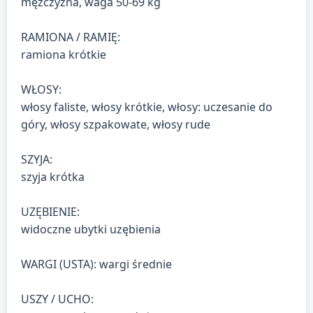
mężczyzna, waga 50-69 kg
RAMIONA / RAMIĘ:
ramiona krótkie
WŁOSY:
włosy faliste, włosy krótkie, włosy: uczesanie do
góry, włosy szpakowate, włosy rude
SZYJA:
szyja krótka
UZĘBIENIE:
widoczne ubytki uzębienia
WARGI (USTA): wargi średnie
USZY / UCHO: