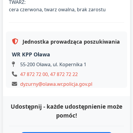
TWARZ:
cera czerwona, twarz owalna, brak zarostu
Jednostka prowadząca poszukiwania
WR KPP Oława
55-200 Oława, ul. Kopernika 1
47 872 72 00, 47 872 72 22
dyzurny@olawa.wr.policja.gov.pl
Udostępnij - każde udostępnienie może
pomóc!