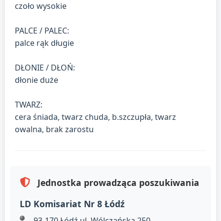
czoło wysokie
PALCE / PALEC:
palce rąk długie
DŁONIE / DŁOŃ:
dłonie duże
TWARZ:
cera śniada, twarz chuda, b.szczupła, twarz
owalna, brak zarostu
Jednostka prowadząca poszukiwania
LD Komisariat Nr 8 Łódź
93-170 Łódź,ul. Wólczańska 250.