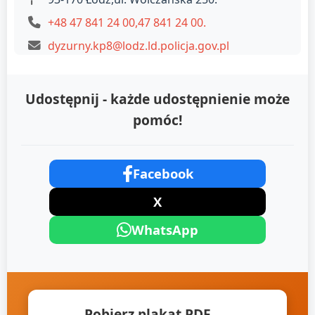
+48 47 841 24 00,47 841 24 00.
dyzurny.kp8@lodz.ld.policja.gov.pl
Udostępnij - każde udostępnienie może
pomóc!
Facebook
X
WhatsApp
Pobierz plakat PDF