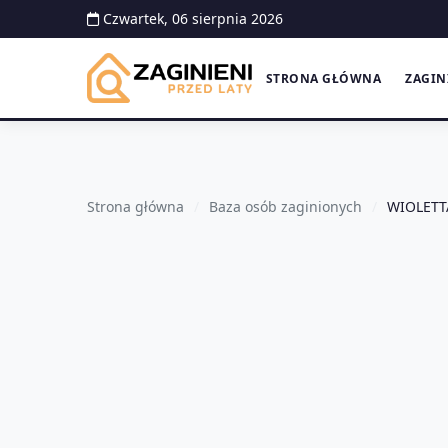
Czwartek, 06 sierpnia 2026
STRONA GŁÓWNA
ZAGIN
Strona główna
Baza osób zaginionych
WIOLET