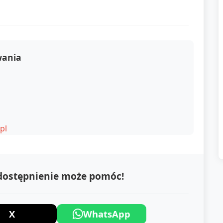
wania
pl
udostępnienie może pomóc!
X
WhatsApp