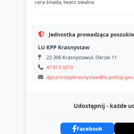
cera śniada, twarz owalna
Jednostka prowadząca poszuki
LU KPP Krasnystaw
22-300 Krasnystawul. Okrzei 11
47 813 3210
dyzurni.kppkrasnystaw@lu.policja.gov.
Udostępnij - każde 
Facebook