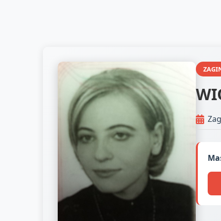
ZAGI
WI
Zag
Mas