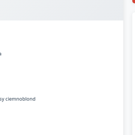
a
łosy ciemnoblond