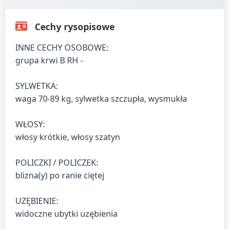
Cechy rysopisowe
INNE CECHY OSOBOWE:
grupa krwi B RH -
SYLWETKA:
waga 70-89 kg, sylwetka szczupła, wysmukła
WŁOSY:
włosy krótkie, włosy szatyn
POLICZKI / POLICZEK:
blizna(y) po ranie ciętej
UZĘBIENIE:
widoczne ubytki uzębienia