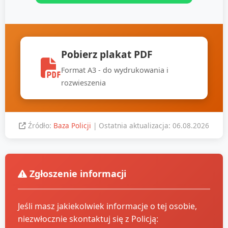
Pobierz plakat PDF
Format A3 - do wydrukowania i
rozwieszenia
Źródło:
Baza Policji
| Ostatnia aktualizacja: 06.08.2026
Zgłoszenie informacji
Jeśli masz jakiekolwiek informacje o tej osobie,
niezwłocznie skontaktuj się z Policją: