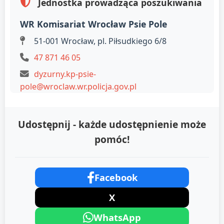
Jednostka prowadząca poszukiwania
WR Komisariat Wrocław Psie Pole
51-001 Wrocław, pl. Piłsudkiego 6/8
47 871 46 05
dyzurny.kp-psie-
pole@wroclaw.wr.policja.gov.pl
Udostępnij - każde udostępnienie może
pomóc!
Facebook
X
WhatsApp