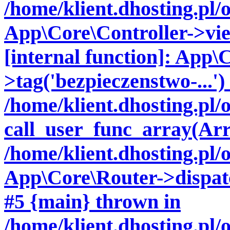
/home/klient.dhosting.pl/
App\Core\Controller->vie
[internal function]: App\
>tag('bezpieczenstwo-...')
/home/klient.dhosting.pl
call_user_func_array(Arr
/home/klient.dhosting.pl/
App\Core\Router->dispatch
#5 {main} thrown in
/home/klient.dhosting.pl