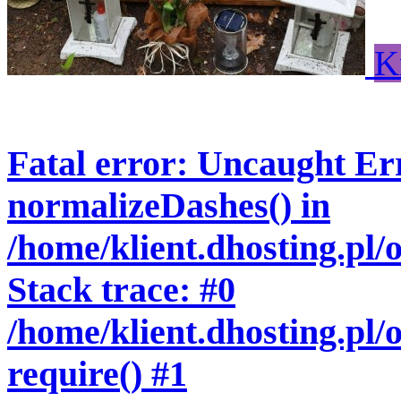
K
Fatal error
: Uncaught Err
normalizeDashes() in
/home/klient.dhosting.pl
Stack trace: #0
/home/klient.dhosting.pl/
require() #1