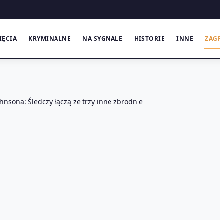
IĘCIA
KRYMINALNE
NA SYGNALE
HISTORIE
INNE
ZAG
nsona: Śledczy łączą ze trzy inne zbrodnie