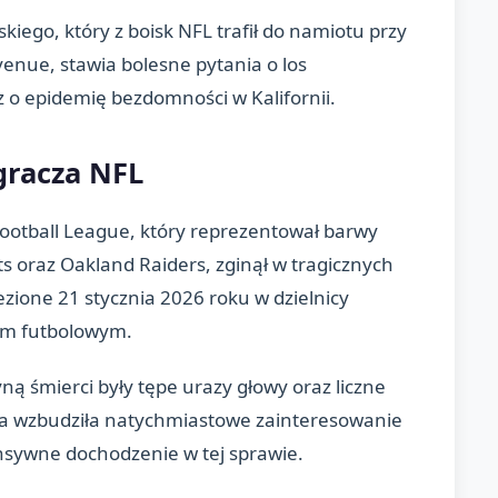
kiego, który z boisk NFL trafił do namiotu przy
venue, stawia bolesne pytania o los
 o epidemię bezdomności w Kalifornii.
gracza NFL
Football League, który reprezentował barwy
ts oraz Oakland Raiders, zginął w tragicznych
lezione 21 stycznia 2026 roku w dzielnicy
iem futbolowym.
ną śmierci były tępe urazy głowy oraz liczne
wa wzbudziła natychmiastowe zainteresowanie
ensywne dochodzenie w tej sprawie.