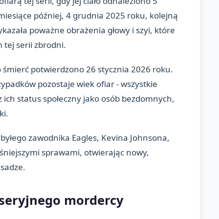
fiarą tej serii, gdy jej ciało odnaleziono 5
iesiące później, 4 grudnia 2025 roku, kolejną
wykazała poważne obrażenia głowy i szyi, które
ej serii zbrodni.
o śmierć potwierdzono 26 stycznia 2026 roku.
padków pozostaje wiek ofiar - wszystkie
raz ich status społeczny jako osób bezdomnych,
ki.
 byłego zawodnika Eagles, Kevina Johnsona,
śniejszymi sprawami, otwierając nowy,
 sadze.
 seryjnego mordercy