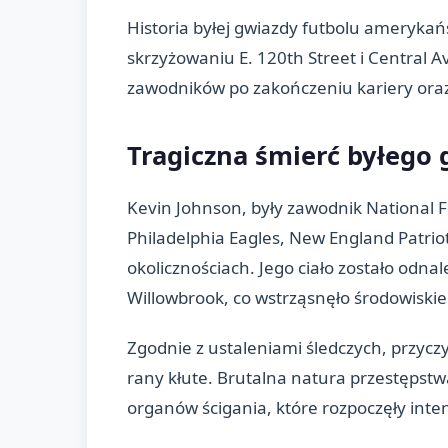
Historia byłej gwiazdy futbolu amerykańs
skrzyżowaniu E. 120th Street i Central A
zawodników po zakończeniu kariery oraz
Tragiczna śmierć byłego 
Kevin Johnson, były zawodnik National 
Philadelphia Eagles, New England Patrio
okolicznościach. Jego ciało zostało odna
Willowbrook, co wstrząsnęło środowisk
Zgodnie z ustaleniami śledczych, przyczy
rany kłute. Brutalna natura przestępst
organów ścigania, które rozpoczęły int