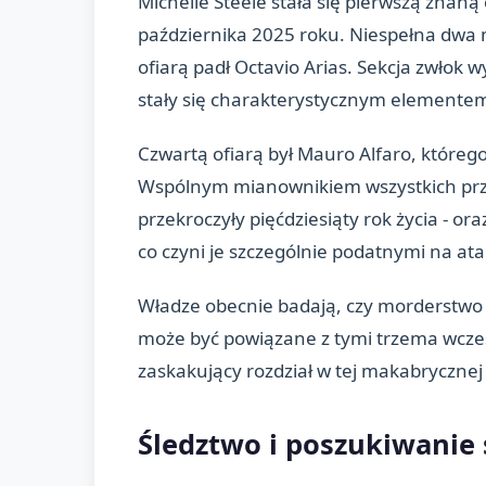
Michelle Steele stała się pierwszą znaną o
października 2025 roku. Niespełna dwa m
ofiarą padł Octavio Arias. Sekcja zwłok 
stały się charakterystycznym elementem t
Czwartą ofiarą był Mauro Alfaro, któreg
Wspólnym mianownikiem wszystkich przy
przekroczyły pięćdziesiąty rok życia - o
co czyni je szczególnie podatnymi na ata
Władze obecnie badają, czy morderstwo
może być powiązane z tymi trzema wcze
zaskakujący rozdział w tej makabrycznej
Śledztwo i poszukiwanie