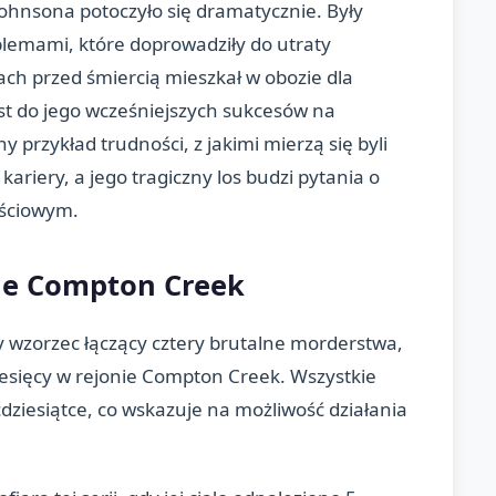
Johnsona potoczyło się dramatycznie. Były
blemami, które doprowadziły do utraty
cach przed śmiercią mieszkał w obozie dla
t do jego wcześniejszych sukcesów na
y przykład trudności, z jakimi mierzą się byli
ariery, a jego tragiczny los budzi pytania o
jściowym.
ie Compton Creek
cy wzorzec łączący cztery brutalne morderstwa,
iesięcy w rejonie Compton Creek. Wszystkie
ziesiątce, co wskazuje na możliwość działania