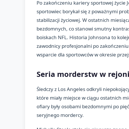
Po zakończeniu kariery sportowej życie 
sportowiec borykał się z poważnymi pro
stabilizacji życiowej. W ostatnich miesią
bezdomnych, co stanowi smutny kontras
boiskach NFL. Historia Johnsona to kolejn
zawodnicy profesjonalni po zakończeniu k
wsparcie dla sportowców w okresie prze
Seria morderstw w rejon
Śledczy z Los Angeles odkryli niepokoją
które miały miejsce w ciągu ostatnich m
ofiary były osobami bezdomnymi po pięćd
seryjnego mordercy.