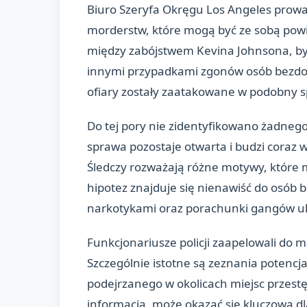
Biuro Szeryfa Okręgu Los Angeles prowa
morderstw, które mogą być ze sobą powi
między zabójstwem Kevina Johnsona, był
innymi przypadkami zgonów osób bezdo
ofiary zostały zaatakowane w podobny s
Do tej pory nie zidentyfikowano żadneg
sprawa pozostaje otwarta i budzi coraz w
Śledczy rozważają różne motywy, które
hipotez znajduje się nienawiść do osób
narkotykami oraz porachunki gangów uli
Funkcjonariusze policji zaapelowali do
Szczególnie istotne są zeznania potencj
podejrzanego w okolicach miejsc przestę
informacja, może okazać się kluczowa d