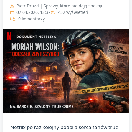
Piotr Druzd | Sprawy, które nie dają spokoju
07.04.2026, 13:37
452 wyświetleń
0 komentarzy
Netflix po raz kolejny podbija serca fanów true