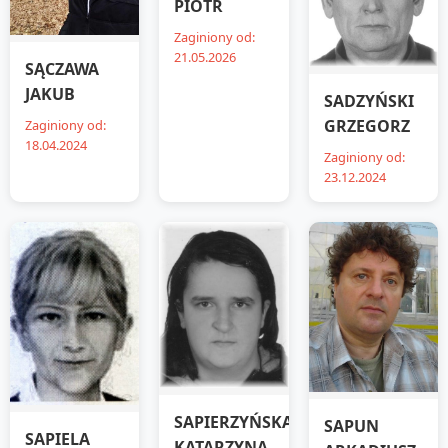
PIOTR
Zaginiony od:
21.05.2026
SĄCZAWA
JAKUB
SADZYŃSKI
GRZEGORZ
Zaginiony od:
18.04.2024
Zaginiony od:
23.12.2024
SAPIERZYŃSKA
SAPUN
SAPIELA
KATARZYNA