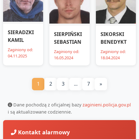
SIERADZKI
SIERPIŃSKI
SIKORSKI
KAMIL
SEBASTIAN
BENEDYKT
Zaginiony od:
Zaginiony od:
Zaginiony od:
04.11.2025
16.05.2024
18.04.2024
1
2
3
...
7
»
Dane pochodzą z oficjalnej bazy
zaginieni.policja.gov.pl
i są aktualizowane codziennie.
Kontakt alarmowy