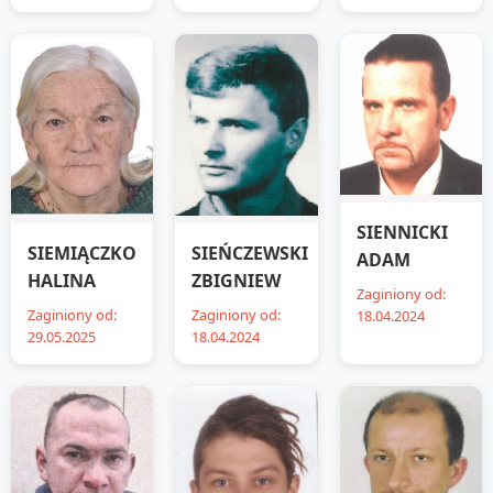
SIENNICKI
SIEMIĄCZKO
SIEŃCZEWSKI
ADAM
HALINA
ZBIGNIEW
Zaginiony od:
Zaginiony od:
Zaginiony od:
18.04.2024
29.05.2025
18.04.2024