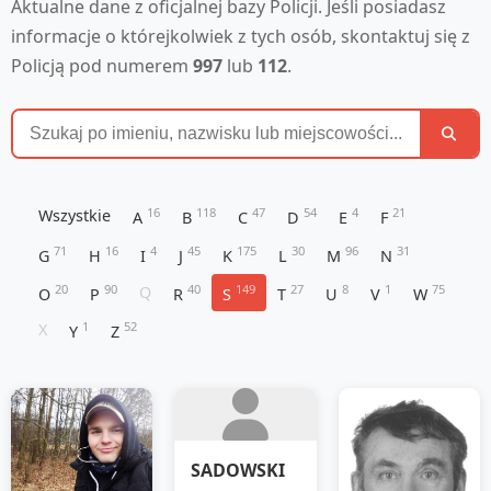
Aktualne dane z oficjalnej bazy Policji. Jeśli posiadasz
informacje o którejkolwiek z tych osób, skontaktuj się z
Policją pod numerem
997
lub
112
.
16
118
47
54
4
21
Wszystkie
A
B
C
D
E
F
71
16
4
45
175
30
96
31
G
H
I
J
K
L
M
N
20
90
40
149
27
8
1
75
Q
O
P
R
S
T
U
V
W
1
52
X
Y
Z
SADOWSKI