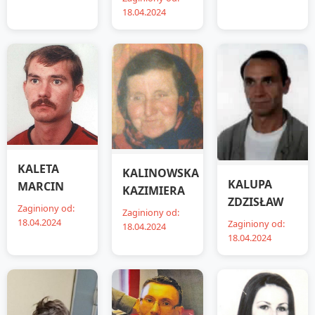
18.04.2024
KALETA
KALINOWSKA
KALUPA
MARCIN
KAZIMIERA
ZDZISŁAW
Zaginiony od:
Zaginiony od:
18.04.2024
Zaginiony od:
18.04.2024
18.04.2024