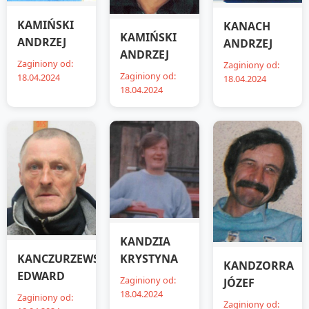
KAMIŃSKI
KANACH
KAMIŃSKI
ANDRZEJ
ANDRZEJ
ANDRZEJ
Zaginiony od:
Zaginiony od:
Zaginiony od:
18.04.2024
18.04.2024
18.04.2024
KANDZIA
KRYSTYNA
KANCZURZEWSKI
KANDZORRA
EDWARD
Zaginiony od:
JÓZEF
18.04.2024
Zaginiony od:
Zaginiony od: