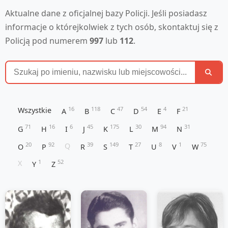
Aktualne dane z oficjalnej bazy Policji. Jeśli posiadasz
informacje o którejkolwiek z tych osób, skontaktuj się z
Policją pod numerem
997
lub
112
.
16
118
47
54
4
21
Wszystkie
A
B
C
D
E
F
71
16
6
45
175
30
94
31
G
H
I
J
K
L
M
N
20
92
39
149
27
8
1
75
Q
O
P
R
S
T
U
V
W
1
52
X
Y
Z