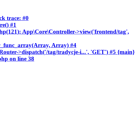
ck trace: #0
re() #1
php(121): App\Core\Controller->view('frontend/tag',
er_func_array(Array, Array) #4
uter->dispatch('/tag/tradycje-i...', 'GET') #5 {main}
.php
on line
38