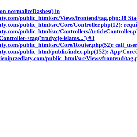
ion normalizeDashes() in
aty.com/public_html/src/Views/frontend/tag.php:38 Sta
aty.com/public_html/src/Core/Controller.php(12): requi
aty.com/public_html/src/Controllers/ArticleController.
ontroller->tag('tradycje-islams...') #3
laty.com/public_html/src/Core/Router.php(52): call_us
aty.com/public_html/public/index.php(152): App\Core\Ro
nieniprzedlaty.com/public_html/src/Views/frontend/tag