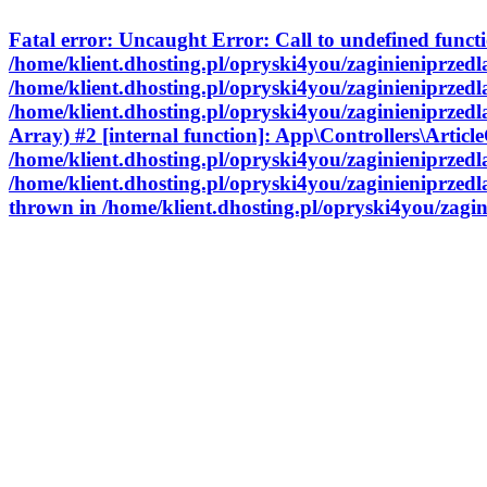
Fatal error
: Uncaught Error: Call to undefined funct
/home/klient.dhosting.pl/opryski4you/zaginieniprzedl
/home/klient.dhosting.pl/opryski4you/zaginieniprzedl
/home/klient.dhosting.pl/opryski4you/zaginieniprzedl
Array) #2 [internal function]: App\Controllers\ArticleC
/home/klient.dhosting.pl/opryski4you/zaginieniprzed
/home/klient.dhosting.pl/opryski4you/zaginieniprzedl
thrown in
/home/klient.dhosting.pl/opryski4you/zagi