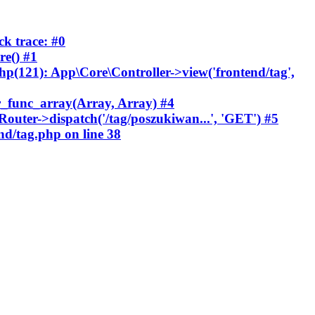
ck trace: #0
re() #1
php(121): App\Core\Controller->view('frontend/tag',
er_func_array(Array, Array) #4
outer->dispatch('/tag/poszukiwan...', 'GET') #5
end/tag.php
on line
38