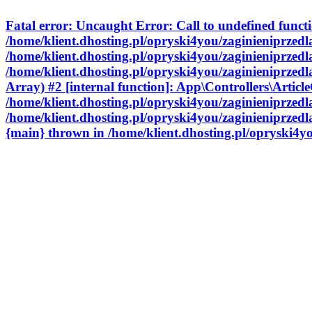
Fatal error
: Uncaught Error: Call to undefined funct
/home/klient.dhosting.pl/opryski4you/zaginieniprzedl
/home/klient.dhosting.pl/opryski4you/zaginieniprzedl
/home/klient.dhosting.pl/opryski4you/zaginieniprzedl
Array) #2 [internal function]: App\Controllers\Articl
/home/klient.dhosting.pl/opryski4you/zaginieniprzed
/home/klient.dhosting.pl/opryski4you/zaginieniprzedl
{main} thrown in
/home/klient.dhosting.pl/opryski4y