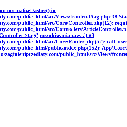
ion normalizeDashes() in
aty.com/public_html/src/Views/frontend/tag.php:38 Sta
aty.com/public_html/src/Core/Controller.php(12): requi
aty.com/public_html/src/Controllers/ArticleController.
eController->tag('poszukiwanianaw...') #3
laty.com/public_html/src/Core/Router.php(52): call_us
aty.com/public_html/public/index.php(152): App\Core\R
ou/zaginieniprzedlaty.com/public_html/src/Views/front