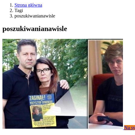
Strona główna
Tagi
poszukiwanianawisle
poszukiwanianawisle
Na sy