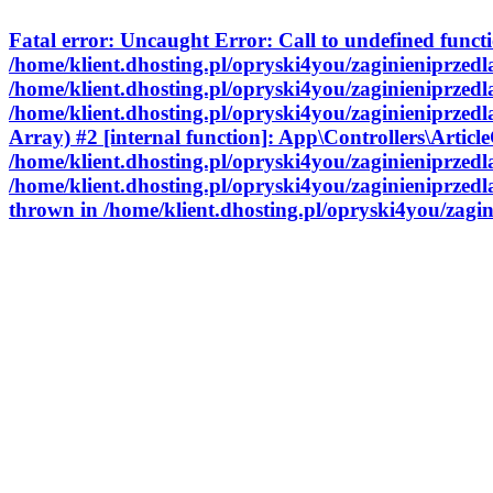
Fatal error
: Uncaught Error: Call to undefined funct
/home/klient.dhosting.pl/opryski4you/zaginieniprzedl
/home/klient.dhosting.pl/opryski4you/zaginieniprzedl
/home/klient.dhosting.pl/opryski4you/zaginieniprzedl
Array) #2 [internal function]: App\Controllers\Article
/home/klient.dhosting.pl/opryski4you/zaginieniprzed
/home/klient.dhosting.pl/opryski4you/zaginieniprzed
thrown in
/home/klient.dhosting.pl/opryski4you/zagi