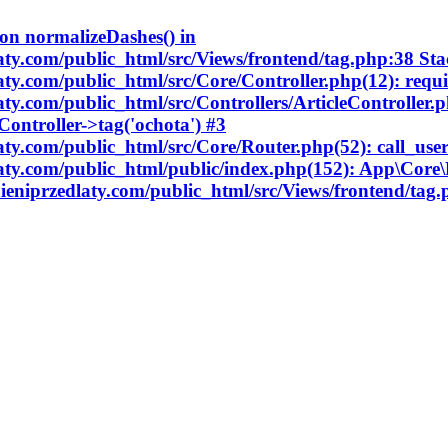
ion normalizeDashes() in
aty.com/public_html/src/Views/frontend/tag.php:38 Sta
aty.com/public_html/src/Core/Controller.php(12): requi
aty.com/public_html/src/Controllers/ArticleController.
Controller->tag('ochota') #3
laty.com/public_html/src/Core/Router.php(52): call_us
laty.com/public_html/public/index.php(152): App\Core\
nieniprzedlaty.com/public_html/src/Views/frontend/tag