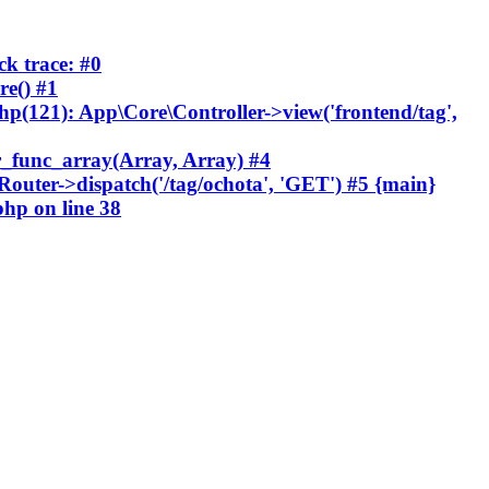
ck trace: #0
re() #1
php(121): App\Core\Controller->view('frontend/tag',
er_func_array(Array, Array) #4
Router->dispatch('/tag/ochota', 'GET') #5 {main}
.php
on line
38