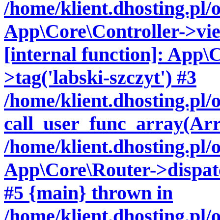
/home/klient.dhosting.pl/
App\Core\Controller->vie
[internal function]: App\
>tag('labski-szczyt') #3
/home/klient.dhosting.pl
call_user_func_array(Arr
/home/klient.dhosting.pl/
App\Core\Router->dispatch
#5 {main} thrown in
/home/klient.dhosting.pl