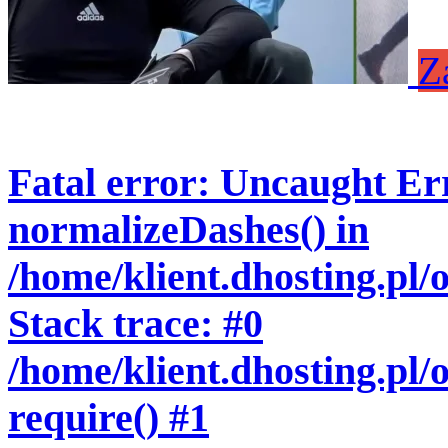
Z
Fatal error
: Uncaught Err
normalizeDashes() in
/home/klient.dhosting.pl
Stack trace: #0
/home/klient.dhosting.pl/
require() #1