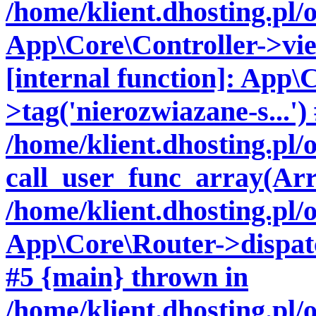
/home/klient.dhosting.pl/
App\Core\Controller->vie
[internal function]: App\
>tag('nierozwiazane-s...')
/home/klient.dhosting.pl
call_user_func_array(Arr
/home/klient.dhosting.pl/
App\Core\Router->dispatch
#5 {main} thrown in
/home/klient.dhosting.pl