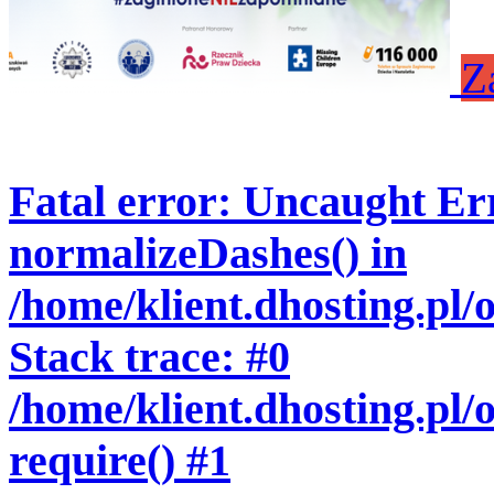
Z
Fatal error
: Uncaught Err
normalizeDashes() in
/home/klient.dhosting.pl
Stack trace: #0
/home/klient.dhosting.pl/
require() #1